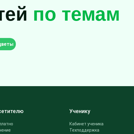
тей
по темам
 цветы
сетителю
Ученику
платно
Кабинет ученика
чение
Техподдержка