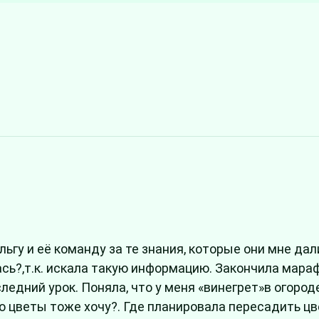
гу и её команду за те знания, которые они мне дали
лась?,т.к. искала такую информацию. Закончила мар
ледний урок. Поняла, что у меня «винегрет»в огороде
ро цветы тоже хочу?. Где планировала пересадить ц