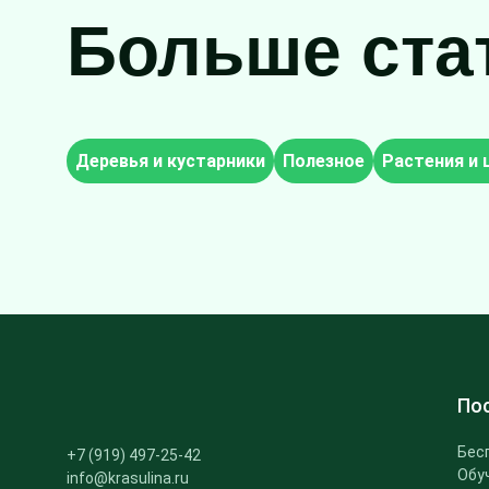
Больше ста
Деревья и кустарники
Полезное
Растения и
По
Бес
+7 (919) 497-25-42
Обу
info@krasulina.ru