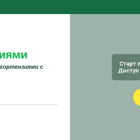
зиями
Старт 
 гортензиями с
Доступ 