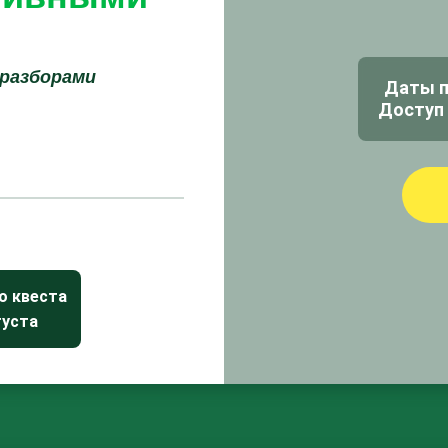
 разборами
Даты п
Доступ 
о квеста
густа