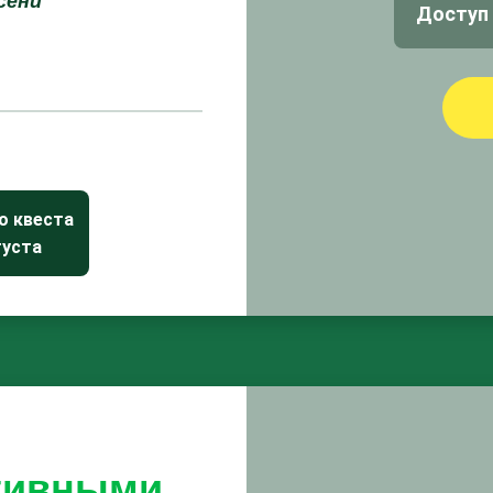
сени
Доступ 
о квеста
густа
ативными