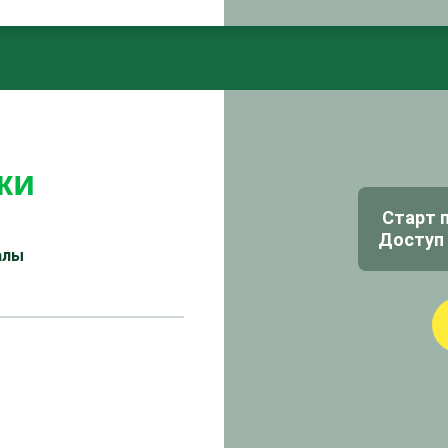
ки
Старт 
Доступ 
алы