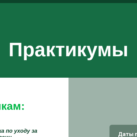
Практикумы
икам:
а по уходу за
Даты п