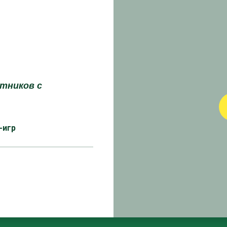
етников с
-игр