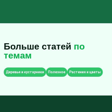
Больше статей
по
темам
Деревья и кустарники
Полезное
Растения и цветы