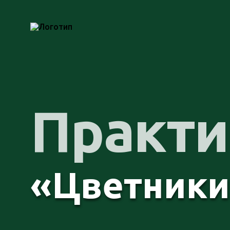
Практ
«Цветники