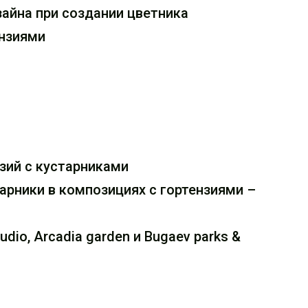
айна при создании цветника
ензиями
зий с кустарниками
арники в композициях с гортензиями –
dio, Arcadia garden и Вugaev parks &