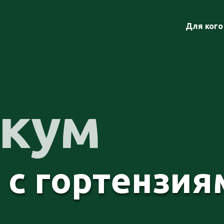
Для кого
икум
 с гортензия