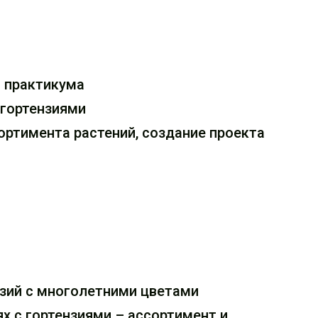
и практикума
 гортензиями
ортимента растений, создание проекта
зий с многолетними цветами
х с гортензиями – ассортимент и