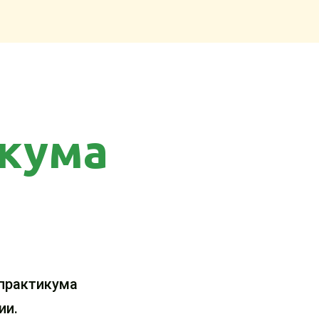
зайнеров!
икума
 практикума
ии.