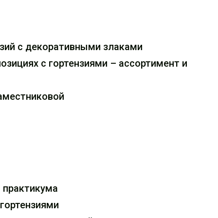
нзий с декоративными злаками
озициях с гортензиями – ассортимент и
Наместниковой
и практикума
 гортензиями